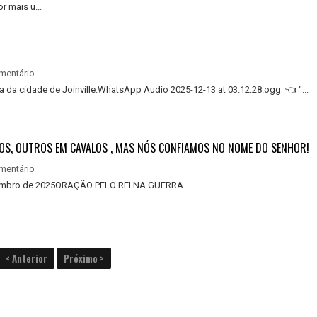
r mais u...
mentário
a da cidade de Joinville.WhatsApp Audio 2025-12-13 at 03.12.28.ogg 👈 "...
OS, OUTROS EM CAVALOS , MAS NÓS CONFIAMOS NO NOME DO SENHOR!
mentário
embro de 2025ORAÇÃO PELO REI NA GUERRA...
< Anterior
Próximo >