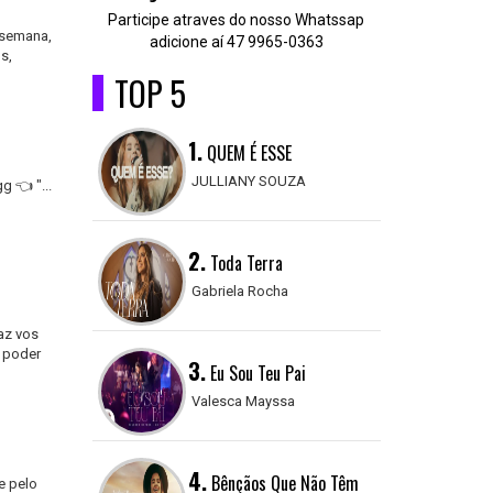
Participe atraves do nosso Whatssap
 semana,
adicione aí 47 9965-0363
s,
TOP 5
1.
QUEM É ESSE
JULLIANY SOUZA
g 👈 "...
2.
Toda Terra
Gabriela Rocha
paz vos
o poder
3.
Eu Sou Teu Pai
Valesca Mayssa
4.
Bênçãos Que Não Têm
e pelo