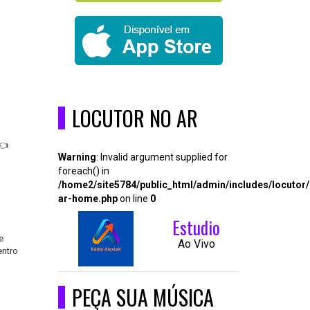
LOCUTOR NO AR
 👈
Warning
: Invalid argument supplied for
foreach() in
/home2/site5784/public_html/admin/includes/locutor
ar-home.php
on line
0
Estudio
e
Ao Vivo
entro
PEÇA SUA MÚSICA