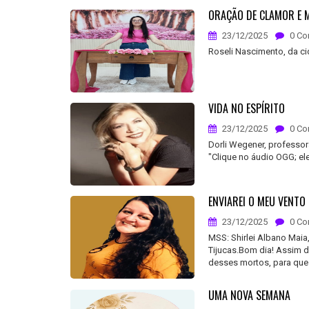
ORAÇÃO DE CLAMOR E M
23/12/2025
0 Co
Roseli Nascimento, da c
VIDA NO ESPÍRITO
23/12/2025
0 Co
Dorli Wegener, professor
"Clique no áudio OGG; el
ENVIAREI O MEU VENTO
23/12/2025
0 Co
MSS: Shirlei Albano Maia
Tijucas.Bom dia! Assim d
desses mortos, para que v
UMA NOVA SEMANA