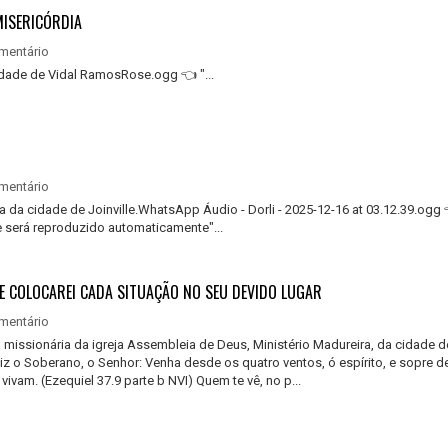
ISERICÓRDIA ​
mentário
idade de Vidal RamosRose.ogg 👈 "...
mentário
a da cidade de Joinville.WhatsApp Áudio - Dorli - 2025-12-16 at 03.12.39.ogg
e será reproduzido automaticamente"...
 E COLOCAREI CADA SITUAÇÃO NO SEU DEVIDO LUGAR
mentário
, missionária da igreja Assembleia de Deus, Ministério Madureira, da cidade d
iz o Soberano, o Senhor: Venha desde os quatro ventos, ó espírito, e sopre d
ivam. (Ezequiel 37.9 parte b NVI) Quem te vê, no p...