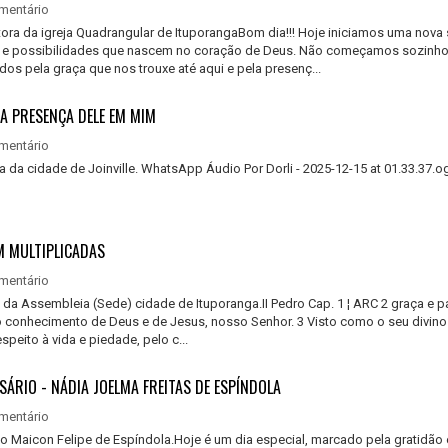
mentário
tora da igreja Quadrangular de ItuporangaBom dia!!! Hoje iniciamos uma nova
s e possibilidades que nascem no coração de Deus. Não começamos sozinho
pela graça que nos trouxe até aqui e pela presenç...
DA PRESENÇA DELE EM MIM
mentário
 da cidade de Joinville. WhatsApp Áudio Por Dorli - 2025-12-15 at 01.33.37.og
M MULTIPLICADAS
mentário
a da Assembleia (Sede) cidade de Ituporanga.II Pedro Cap. 1 ¦ ARC 2 graça e 
o conhecimento de Deus e de Jesus, nosso Senhor. 3 Visto como o seu divin
speito à vida e piedade, pelo c...
ÁRIO - NÁDIA JOELMA FREITAS DE ESPÍNDOLA
mentário
o Maicon Felipe de Espíndola.Hoje é um dia especial, marcado pela gratidão 