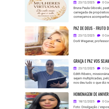
23/12/2025
0 Co
Bruna Paula Giboski, pas
carregada de propósito
começamos acompanhados 
PAZ DE DEUS - FRUTO 
23/12/2025
0 Co
Dorli Wegener, professora
GRAÇA E PAZ VOS SEJA
23/12/2025
0 Co
Edith Ribeiro, missionári
sejam multiplicadas, pel
nos deu tudo o que diz re
HOMENAGEM DE ANIVERS
18/12/2025
0 Co
Foto: Divulgação / espos