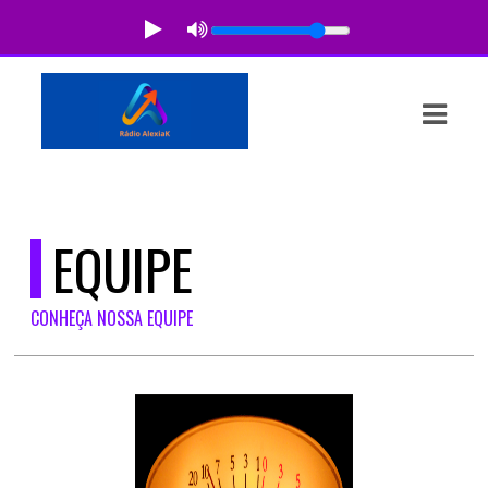
ASTS
IAS
IA
DOS
EQUIPE
RAMAÇÃO
CONHEÇA NOSSA EQUIPE
TOS
E
E
ATO